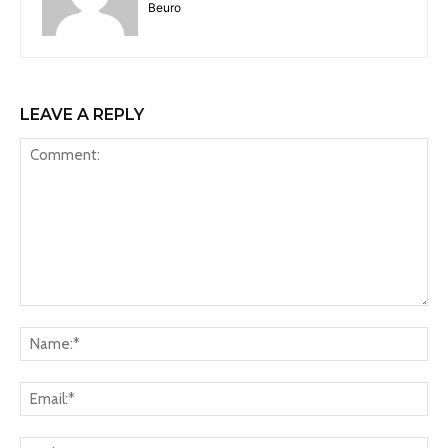
Beuro
LEAVE A REPLY
Comment:
Na
Ema
Web