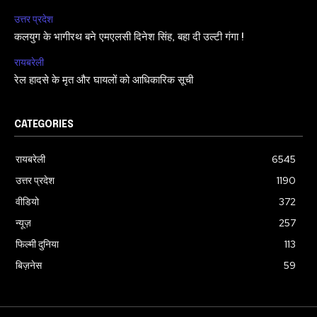
उत्तर प्रदेश
कलयुग के भागीरथ बने एमएलसी दिनेश सिंह, बहा दी उल्टी गंगा !
रायबरेली
रेल हादसे के मृत और घायलों को आधिकारिक सूची
CATEGORIES
रायबरेली
6545
उत्तर प्रदेश
1190
वीडियो
372
न्यूज़
257
फिल्मी दुनिया
113
बिज़नेस
59