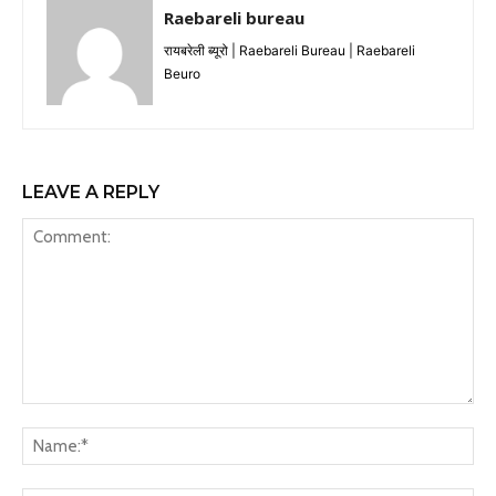
Raebareli bureau
रायबरेली ब्यूरो | Raebareli Bureau | Raebareli
Beuro
LEAVE A REPLY
Comment:
Na