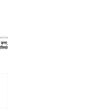
article
ी डगर,
ौतियां!