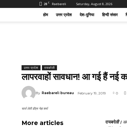
C
28
Saturday, August 8, 2026
Raebareli
होम
उत्तर प्रदेश
देश-दुनिया
हिन्दी संसार
फ
उत्तर प्रदेश
रायबरेली
लापरवाहों सावधान! आ गई हैं नई 
By
Raebareli bureau
February 19, 2019
0
चार्ज लेती डीएम नेहा शर्मा
More articles
रायबरेली।
अब