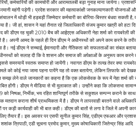
कारियों, कर्मचारियों की कामचोरी और आरामतलबी बड़ा गुनाह माना जायेगा। प्रशास
रमानी महंगी पड़ेगी। प्रदेश सरकार की महत्वाकांक्षी जनकल्याणकारी योजनाओं औ
े संचालन में थोड़ी भी हड़बड़ी जिम्मेदार कर्मचारी का बोरिया-बिस्तर बंधवा सकती है, क
ा है। जी हां, शासन ने यहां तैनात रहे जिलाधिकारी संजय कुमार खत्री को हटा दिय
द की डीएम रह चुकी 2010 बैच की आईएएस अधिकारी नेहा शर्मा को रायबरेली की
ौंपी है। अपनी आमद के पहले ही दिन डीएम ने अधीनस्थों को अपने काम करने के तरी
 है। नई डीएम ने सच्चाई, ईमानदारी और नैतिकता को सफलताओं का संबल बताय
े अधीनस्थों को सलाह दी कि वे शासन और समाज की अपेक्षाओं के अनुरूप काम करने 
ससे समस्यायें स्वतरू समाप्त हो जायेंगी। नवागत डीएम के तल्ख तेवर क्या रायबरे
ले को कोई नया जामा पहना पायेंगे यह तो वक्त बतायेगा, लेकिन लिफाफे को देख
समझ लेने वाले जानकारों का कहना है कि एक लोकसेवक के रूप में नेहा शर्मा की से
बित होंगी। डीएम ने मीडिया से भी मुलाकात की। उन्होंने कहा कि लोकसभा सामान्
 को निष्पक्ष, निर्भीक, भय रहित शान्तिपूर्ण तरीके से सकुशल सम्पन्न कराने के साथ
 मतदान कराना शीर्ष प्राथमिकता में है। डीएम ने लापरवाही बरतने वाले अधिकारि
ं पर कड़ी कार्यवाही की भी बात कही। डीएम की बातों से लगा वे जिले में अपनी कार्
ेलिए तैयार हैं। इस अवसर पर एसपी सुनील कुमार सिंह, एडीएम एफआर और प्रशा
ांक त्रिपाठी, एडी सूचना प्रमोद कुमार, मुख्य कोषाधिकारी जितेन्द्र सिंह आदि
।