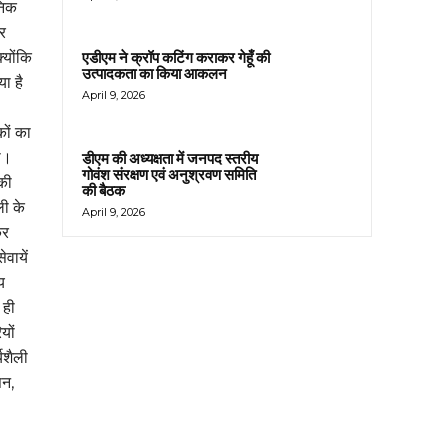
निक
र
्योंकि
एडीएम ने क्रॉप कटिंग कराकर गेहूँ की
उत्पादकता का किया आकलन
ा है
April 9, 2026
कों का
ा।
डीएम की अध्यक्षता में जनपद स्तरीय
गोवंश संरक्षण एवं अनुश्रवण समिति
की
की बैठक
ली के
April 9, 2026
कर
वायें
य
 ही
यों
यशैली
सन,