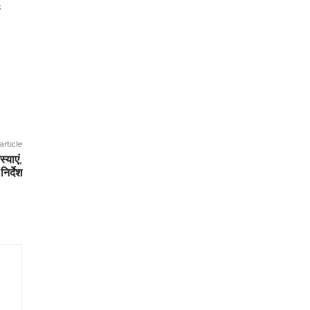
य
article
्याएं,
िर्देश