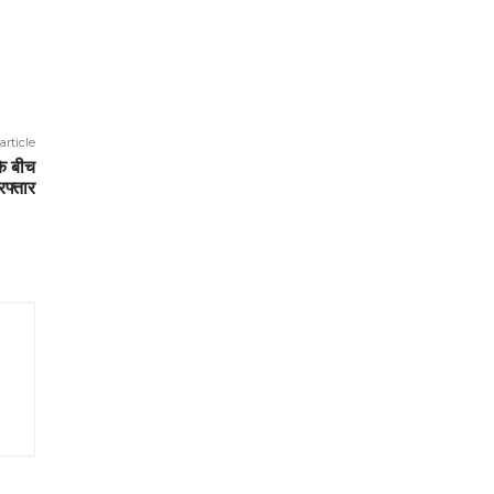
article
के बीच
फ्तार