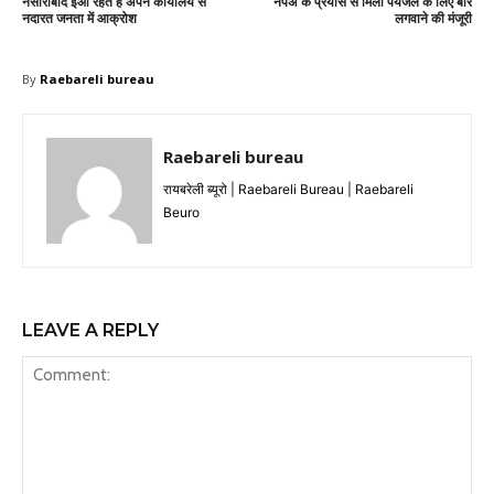
नसीराबाद ईओ रहते है अपने कार्यालय से
नपंअ के प्रयास से मिली पेयजल के लिए बोर
नदारत जनता में आक्रोश
लगवाने की मंजूरी
By
Raebareli bureau
Raebareli bureau
रायबरेली ब्यूरो | Raebareli Bureau | Raebareli
Beuro
LEAVE A REPLY