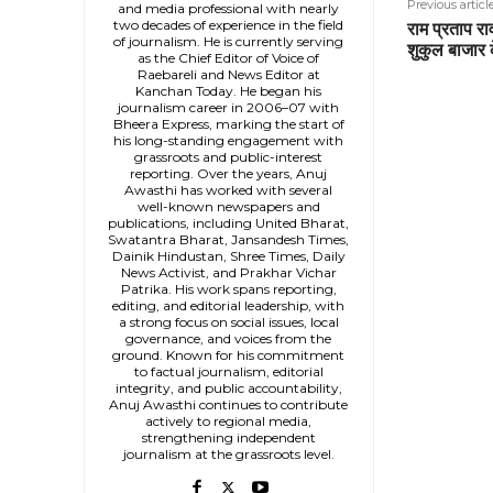
Previous articl
and media professional with nearly
two decades of experience in the field
राम प्रताप राव
of journalism. He is currently serving
शुकुल बाजार क
as the Chief Editor of Voice of
Raebareli and News Editor at
Kanchan Today. He began his
journalism career in 2006–07 with
Bheera Express, marking the start of
his long-standing engagement with
grassroots and public-interest
reporting. Over the years, Anuj
Awasthi has worked with several
well-known newspapers and
publications, including United Bharat,
Swatantra Bharat, Jansandesh Times,
Dainik Hindustan, Shree Times, Daily
News Activist, and Prakhar Vichar
Patrika. His work spans reporting,
editing, and editorial leadership, with
a strong focus on social issues, local
governance, and voices from the
ground. Known for his commitment
to factual journalism, editorial
integrity, and public accountability,
Anuj Awasthi continues to contribute
actively to regional media,
strengthening independent
journalism at the grassroots level.