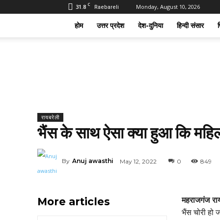
C
31.8
Monday, August 10, 2026
Raebareli
होम
उत्तर प्रदेश
देश-दुनिया
हिन्दी संसार
फ
रायबरेली
भैंस के साथ ऐसा क्या हुआ कि महि
By
Anuj awasthi
May 12, 2022
0
849
More articles
महराजगंज रा
भैंस चोरी हो 