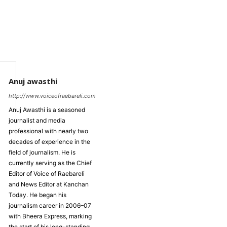
Anuj awasthi
http://www.voiceofraebareli.com
Anuj Awasthi is a seasoned
journalist and media
professional with nearly two
decades of experience in the
field of journalism. He is
currently serving as the Chief
Editor of Voice of Raebareli
and News Editor at Kanchan
Today. He began his
journalism career in 2006–07
with Bheera Express, marking
the start of his long-standing