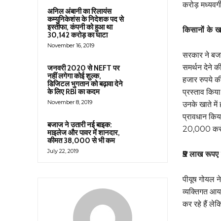
करोड़ मध्यवर
अनिल अंबानी का रिलायंस
कम्युनिकेशंस के निदेशक पद से
इस्तीफा, कंपनी को हुआ था
किसानों के खा
30,142 करोड़ का घाटा
November 16, 2019
सरकार ने बजट
समर्थन देने क
जनवरी 2020 से NEFT पर
नहीं लगेगा कोई शुल्क,
हजार रुपये की
डिजिटल भुगतान को बढ़ावा देने
के लिए RBI का कदम
प्रस्ताव किया
November 8, 2019
उनके खाते में
प्रावधान किय
बजाज ने उतारी नई बाइक:
20,000 करोड़
माइलेज और पावर में शानदार,
कीमत 38,000 से भी कम
July 22, 2019
₹5 लाख रूपए 
पीयूष गोयल ने
व्यक्तिगत आय 
कर रहे हैं ले