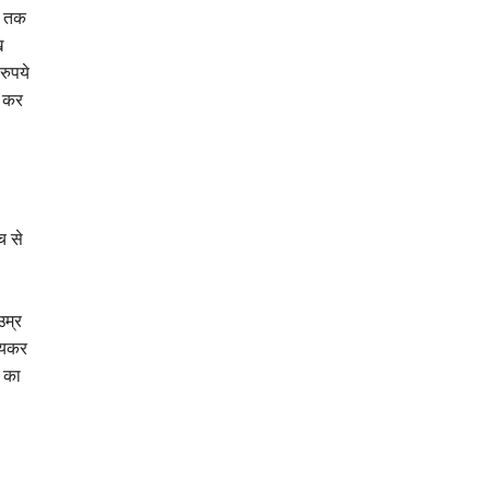
ये तक
ख
रुपये
े कर
च से
उम्र
 आयकर
े का