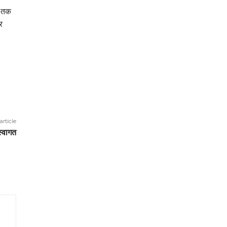
े तक
र
article
स्वागत