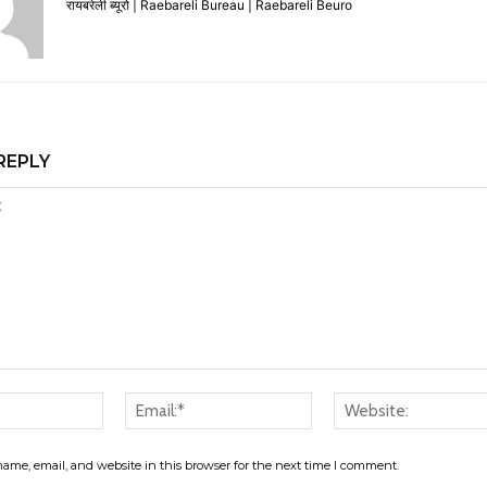
रायबरेली ब्यूरो | Raebareli Bureau | Raebareli Beuro
REPLY
Name:*
Email:*
ame, email, and website in this browser for the next time I comment.