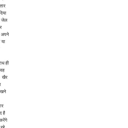
्तार
दिया
न जेल
र
ा अपने
 या
ाध ही
 वह
। खैर
ा
रखने
कार
द है
रेंगे
रहे