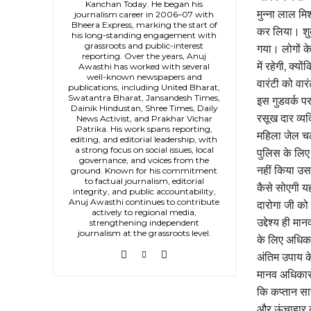
Kanchan Today. He began his
मुन्ना लाल मि
journalism career in 2006–07 with
Bheera Express, marking the start of
कर लिया। शुक
his long-standing engagement with
grassroots and public-interest
गया। लोगों क
reporting. Over the years, Anuj
में रहेगी, क
Awasthi has worked with several
well-known newspapers and
वारंटी को वार
publications, including United Bharat,
Swatantra Bharat, Jansandesh Times,
इस गुडवर्क प
Dainik Hindustan, Shree Times, Daily
रसूख दार व्यक
News Activist, and Prakhar Vichar
Patrika. His work spans reporting,
महिला जेल चल
editing, and editorial leadership, with
a strong focus on social issues, local
पुलिस के लि
governance, and voices from the
नहीं किया उस
ground. Known for his commitment
to factual journalism, editorial
कैसे सोएगी य
integrity, and public accountability,
Anuj Awasthi continues to contribute
दारोगा जी को
actively to regional media,
उद्देश्य ही म
strengthening independent
journalism at the grassroots level.
के लिए अधिका
अंतिम उपाय के
मानव अधिकारों 
कि कप्तान साह
और ऊंचाहार को