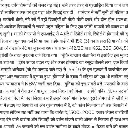
र एक दबंग होमगार्ड की नजर गड़ गई। उसे तरह तरह से प्रताड़ित किया जाने ल
र्ड सपरिवार उस पर टूट पड़ा और पिटाई कर दी। थानेदार ने नहीं सुनी तो महिला क
। मटमैली धोती, नंगे पैरों में पड़ी बिवाईयों की मोटी-मोटी दरारें और दीन-हीन अवस्था
ी आलोक प्रियदर्शी ने सबसे पहले महिला के लिए एक जोड़ी चप्पलों की व्यवस्था 
नी। मामले में एसपी ने एलआईयू से 4 घंटे में रिपोर्ट मांगी, रिपोर्ट में होमगार्ड की 
, महिला का मुकदमा दर्ज किया गया। होमगार्ड ने भी 156 (3) का सहारा लिया और कोर
ला और उसके बेटे पर मुकदमा अपराध संख्या 412/23 धारा 452, 323, 504, 
ी के तहत मुकदमा दर्ज किया गया। चूंकि कप्तान संज्ञानित थे इसलिए इस मुकद
 जा रहा था। इधर साहब बदल गए और उधर होमगार्ड का रसूख बोलने लगा, एक विवा
आरोपी थानेदार (जो गैर जनपद चले गए) ने 156 (3) के इस मुकदमे में चार्जशीट ल
ला और न्यायालय में बुलावा हुआ, होमगार्ड के दबाव में महिला को एक भी तामीला नह
धर न्यायालय ने NBW जारी कर दिया। दुनिया की इस सबसे बड़े अपराधी के वारं
श गंज थाने में तैनात दरोगा मुन्ना लाल मिश्रा को मिला। उन्होंने दबिश दी, घर पर क
िला का बेटा भी पढ़ा लिखा कम है उसने अपने गांव के एक दूसरे होमगार्ड से खीरों था
 में हटाए गए सिपाही जो अब गुरबक्शगंज में हैं, को फोन मिलवाया तो उस सिपाही न
 पाएगा लेकिन यह नहीं कह पाया कि वारंट है, 1500- 2000 हजार लेकर वारंटियो
ह देने वाले दारोगा और सिपाही को बर्तन मांजने वाली औरत से निराशा ही हाथ लग
था आगामी 26 जनवरी को इस वारंट तामीला के बदले गोल्ड 🏅 मेडल पाने की चाहत म