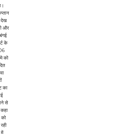
गा।
प्तान
 देख
की और
दबंगई
्ट के
506
मे को
दित
गवा
ीं
ट का
ोई
ने से
े कहा
ं को
 रही
ें