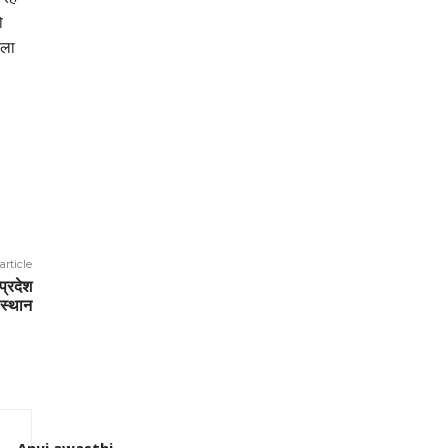
ो
ीला
article
प्रदेश
 स्थान