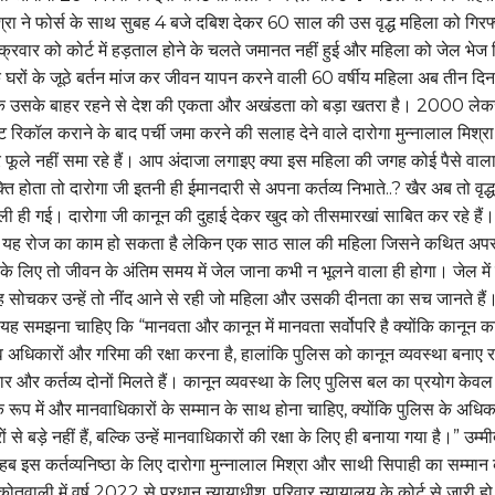
श्रा ने फोर्स के साथ सुबह 4 बजे दबिश देकर 60 साल की उस वृद्ध महिला को गिरफ
्रवार को कोर्ट में हड़ताल होने के चलते जमानत नहीं हुई और महिला को जेल भेज 
े घरों के जूठे बर्तन मांज कर जीवन यापन करने वाली 60 वर्षीय महिला अब तीन दि
्योंकि उसके बाहर रहने से देश की एकता और अखंडता को बड़ा खतरा है। 2000 लेक
ंट रिकॉल कराने के बाद पर्ची जमा करने की सलाह देने वाले दारोगा मुन्नालाल मिश्र
र फूले नहीं समा रहे हैं। आप अंदाजा लगाइए क्या इस महिला की जगह कोई पैसे वाला
्ति होता तो दारोगा जी इतनी ही ईमानदारी से अपना कर्तव्य निभाते..? खैर अब तो वृद्ध
ी ही गई। दारोगा जी कानून की दुहाई देकर खुद को तीसमारखां साबित कर रहे हैं।
ए यह रोज का काम हो सकता है लेकिन एक साठ साल की महिला जिसने कथित अपर
के लिए तो जीवन के अंतिम समय में जेल जाना कभी न भूलने वाला ही होगा। जेल में
ह सोचकर उन्हें तो नींद आने से रही जो महिला और उसकी दीनता का सच जानते हैं
 यह समझना चाहिए कि “मानवता और कानून में मानवता सर्वोपरि है क्योंकि कानून क
ानव अधिकारों और गरिमा की रक्षा करना है, हालांकि पुलिस को कानून व्यवस्था बनाए 
र और कर्तव्य दोनों मिलते हैं। कानून व्यवस्था के लिए पुलिस बल का प्रयोग केवल
 रूप में और मानवाधिकारों के सम्मान के साथ होना चाहिए, क्योंकि पुलिस के अधि
से बड़े नहीं हैं, बल्कि उन्हें मानवाधिकारों की रक्षा के लिए ही बनाया गया है।” उम्मी
ब इस कर्तव्यनिष्ठा के लिए दारोगा मुन्नालाल मिश्रा और साथी सिपाही का सम्मान क
तवाली में वर्ष 2022 से प्रधान न्यायाधीश, परिवार न्यायालय के कोर्ट से जारी हो 