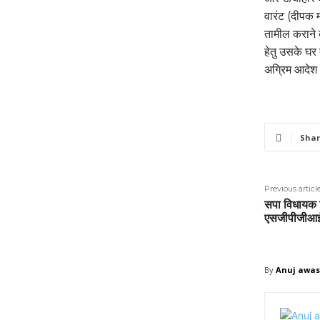
वारंट (दीपक म
तामील कराने का
हेतु उसके घर
अग्रिम आदेश 
Shar
Previous articl
सपा विधायक व
एसजीपीजीआई म
By
Anuj awas