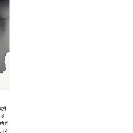
यूटी
 से
े में
िला के