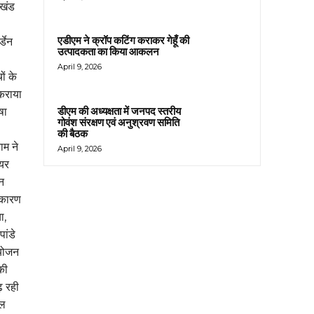
 खंड
एडीएम ने क्रॉप कटिंग कराकर गेहूँ की
्डेन
उत्पादकता का किया आकलन
April 9, 2026
ों के
 कराया
डीएम की अध्यक्षता में जनपद स्तरीय
षा
गोवंश संरक्षण एवं अनुश्रवण समिति
की बैठक
ाम ने
April 9, 2026
ेयर
न
े कारण
ा,
ांडे
आयोजन
की
़ रही
िल