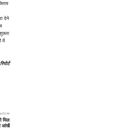
तित्व
ा देने
ंच
शुक्ला
 में
रिपोर्ट
article
ो मिल
 आंखें