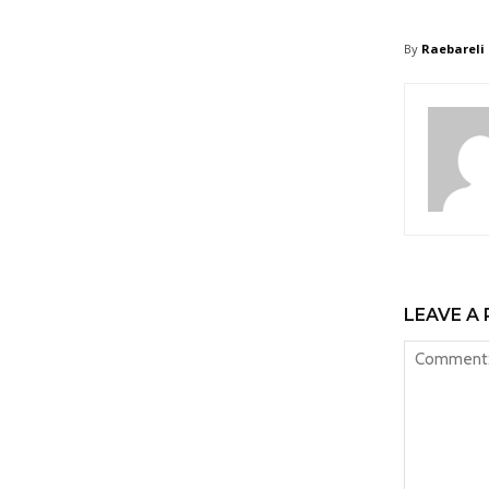
By
Raebareli
LEAVE A 