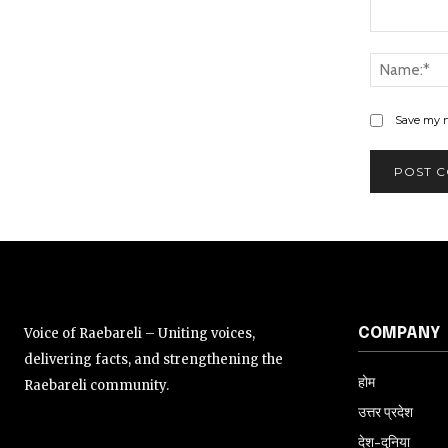
Comment:
Save my n
Voice of Raebareli – Uniting voices,
COMPANY
delivering facts, and strengthening the
होम
Raebareli community.
उत्तर प्रदेश
देश-दुनिया