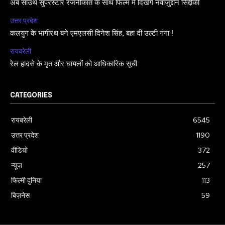
अब साउथ सुपरस्टार रजनीकांत के साथ फिल्म में दिखेंगे नवाज़ुद्दीन सिद्दीकी
उत्तर प्रदेश
कलयुग के भागीरथ बने एमएलसी दिनेश सिंह, बहा दी उल्टी गंगा !
रायबरेली
रेल हादसे के मृत और घायलों को आधिकारिक सूची
CATEGORIES
रायबरेली
6545
उत्तर प्रदेश
1190
वीडियो
372
न्यूज़
257
फिल्मी दुनिया
113
बिज़नेस
59