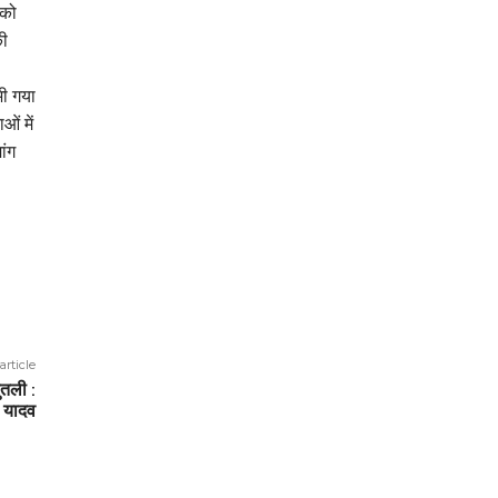
 को
की
भी गया
ओं में
ांग
article
तली :
र यादव