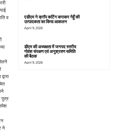
कारी
ापाई
एडीएम ने क्रॉप कटिंग कराकर गेहूँ की
ाति व
उत्पादकता का किया आकलन
April 9, 2026
री
डीएम की अध्यक्षता में जनपद स्तरीय
िया
गोवंश संरक्षण एवं अनुश्रवण समिति
की बैठक
िलने
April 9, 2026
ो
द्वारा
चित
पने
 पुत्र
रमेश
टन
 ने