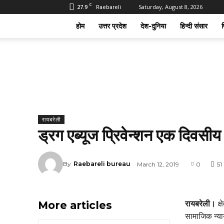
C
27.9
Saturday, August 8, 2026
Raebareli
होम
उत्तर प्रदेश
देश-दुनिया
हिन्दी संसार
फ
रायबरेली
ड्रग एब्यूज प्रिवेन्शन एक दिवसी
By
Raebareli bureau
March 12, 2019
0
51
More articles
रायबरेली।
क्
सामाजिक न्याय