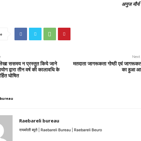
अनुज मौर्य 
e
e
Next 
 लेखा ससमय न प्रस्तुत किये जाने
मतदाता जागरूकता गोष्ठी एवं जागरूकत
योग द्वारा तीन वर्ष की कालावधि के
का हुआ 
्हित घोषित
 bureau
Raebareli bureau
रायबरेली ब्यूरो | Raebareli Bureau | Raebareli Beuro