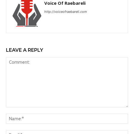
Voice Of Raebareli
http://voiceofraebareli.com
LEAVE A REPLY
Comment:
Na
Ema