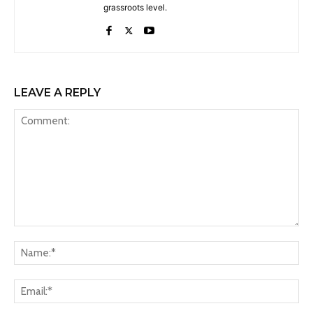
grassroots level.
LEAVE A REPLY
Comment:
Na
Ema