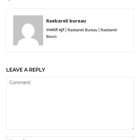
Raebareli bureau
रायबरेली ब्यूरो | Raebareli Bureau | Raebareli
Beuro
LEAVE A REPLY
Comment:
Na