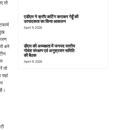
ाए तो
एडीएम ने क्रॉप कटिंग कराकर गेहूँ की
उत्पादकता का किया आकलन
टफार्म
April 9, 2026
सुख
कारण
डीएम की अध्यक्षता में जनपद स्तरीय
री बने
गोवंश संरक्षण एवं अनुश्रवण समिति
 टीन
की बैठक
और
April 9, 2026
ें तो
 यहां
कर
 है।
िटी