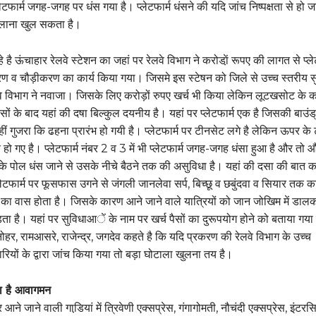
ेटफार्म जगह-जगह पर धंस गया है। प्लेटफार्म धंसने की यदि जांच निष्पक्षता से हो ज
ालाना खुल सकता है।
 है ऊंचाहार रेलवे स्टेशन का जहां पर रेलवे विभाग ने करोडा़ें रूपए की लागत से प्ले
ीकरण व चौड़ीकरण का कार्य किया गया। जिसमे इस स्टेषन को जिले से उच्च स्तरीय 
लवे विभाग ने नवाजा। जिसके लिए करोड़ों रुपए खर्च भी किया लेकिन लूटखसोट के 
पैसों के बाद यहां की दषा बिल्कुल दयनीय है। यहां पर प्लेटफार्म एक है जिसकी बाउंड्
ीं गुजरा कि ढहना प्रारंभ हो गयी है। प्लेटफार्म पर टीनसेट लगे है लेकिन ऊपर के
ो गए है। प्लेटफार्म नंबर 2 व 3 में भी प्लेटफार्म जगह-जगह धंसा हुआ है और तो 
े पोल धंस जाने से उसके नीचे बैठने तक की असुविधा है। यहां की दसा की बात कर
ेटफार्म पर फूसफास उगने से जंगली जानलेवा सर्प, बिच्छू व छबुंदवा व सियार तक का
ि का वास होता है। जिसके कारण आने जाने वाले यात्रियों को जान जोखिम में डाल
ा है। यहां पर सुविधाआें के नाम पर खर्च पैसों का दुरूपयोग होने को बताया गया
ोहर, रामआसरे, राजेन्द्र, जगदेव कहते है कि यदि प्रकरण की रेलवे विभाग के उच्च
ियों के द्वारा जांच किया गया तो बड़ा घोटाला खुलना तय है।
का है आवागमन
ने जाने वाली गाडि़यां में त्रिवेणी एक्सप्रेस, गंगागोमती, नौचंदी एक्सप्रेस, इंटरस