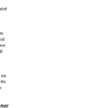
बरेली
मेत
ाओं
जाता
ही
न माह
ागीय
र
रिपोर्ट