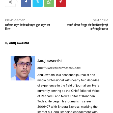
Previous article
Next article
आलिया भट्ट ने दी बड़ी बहन पूजा भट्ट को
तनवी डोगरा ने खुद को विकसित हो रही
टिप्स
अभिनेत्री बताया
By
Anuj awasthi
Anuj awasthi
http://www.voiceofraebareli.com
Anuj Awasthi is a seasoned journalist and
media professional with nearly two decades
of experience in the field of journalism. He is
currently serving as the Chief Editor of Voice
of Raebareli and News Editor at Kanchan
Today. He began his journalism career in
2006–07 with Bheera Express, marking the
start of his long-standing engagement with