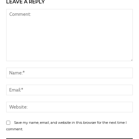
LEAVE A REPLY
Comment:
Na
Ema
Web
Save my name, email, and website in this browser for the next time I
comment.