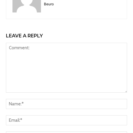
Beuro
LEAVE A REPLY
Comment:
Na
Ema