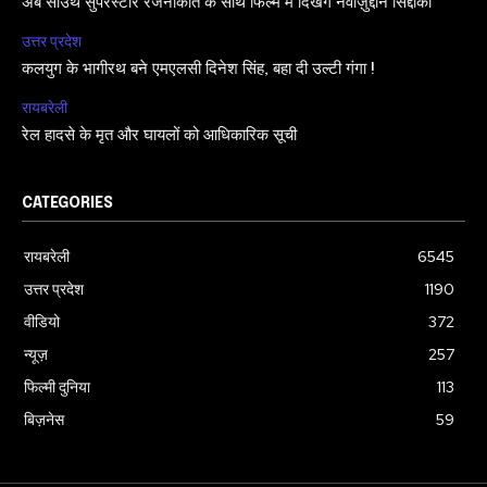
अब साउथ सुपरस्टार रजनीकांत के साथ फिल्म में दिखेंगे नवाज़ुद्दीन सिद्दीकी
उत्तर प्रदेश
कलयुग के भागीरथ बने एमएलसी दिनेश सिंह, बहा दी उल्टी गंगा !
रायबरेली
रेल हादसे के मृत और घायलों को आधिकारिक सूची
CATEGORIES
रायबरेली
6545
उत्तर प्रदेश
1190
वीडियो
372
न्यूज़
257
फिल्मी दुनिया
113
बिज़नेस
59