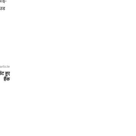
वाई-
ाउड
article
ंट हुए
हैक