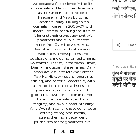
बढ़ाया जा सक
two decades of experience in the field
फाई, जीपीएस
of journalism. He is currently serving
as the Chief Editor of Voice of
मोनो स्पीकर द
Raebareli and News Editor at
Kanchan Today. He began his
journalism career in 2006–07 with
Bheera Express, marking the start of
his long-standing engagement with
grassroots and public-interest
reporting. Over the years, Anuj
Shar
Awasthi has worked with several
well-known newspapers and
publications, including United Bharat,
Swatantra Bharat, Jansandesh Times,
Previous articl
Dainik Hindustan, Shree Times, Daily
News Activist, and Prakhar Vichar
कुंभ में मांस
Patrika. His work spans reporting,
ड्यूटी पर रोक
editing, and editorial leadership, with
करेगी योगी 
a strong focus on social issues, local
governance, and voices from the
ground. Known for his commitment
to factual journalism, editorial
integrity, and public accountability,
Anuj Awasthi continues to contribute
actively to regional media,
strengthening independent
journalism at the grassroots level.