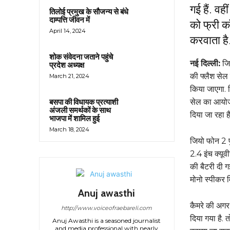
गई हैं. वह
तिलोई प्रमुख के सौजन्य से बंधे
दाम्पत्ति जीवन में
को फ्री क
April 14, 2024
करवाता है
शोक संवेदना जताने पहुंचे
नई दिल्ली:
जि
प्रदेश अध्यक्ष
की फ्लैश से
March 21, 2024
किया जाएगा. 
सेल का आयोज
बसपा की विधायक प्रत्याशी
अंजली समर्थकों के साथ
दिया जा रहा है
भाजपा में शामिल हुई
March 18, 2024
जियो फोन 2 फु
2.4 इंच क्यू
की बैटरी दी ग
मोनो स्पीकर म
Anuj awasthi
कैमरे की अगर 
http://www.voiceofraebareli.com
दिया गया है. 
Anuj Awasthi is a seasoned journalist
and media professional with nearly