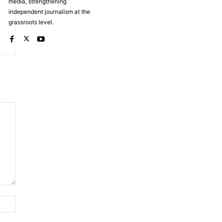
media, strengthening
independent journalism at the
grassroots level.
Website: