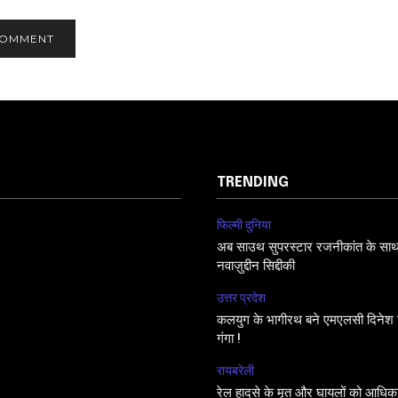
TRENDING
फिल्मी दुनिया
अब साउथ सुपरस्टार रजनीकांत के साथ फि
नवाज़ुद्दीन सिद्दीकी
उत्तर प्रदेश
कलयुग के भागीरथ बने एमएलसी दिनेश सि
गंगा !
रायबरेली
रेल हादसे के मृत और घायलों को आधिक