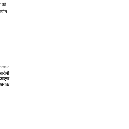
र को
ुपयोग
article
 आरोपी
 जाएगा
खनऊ