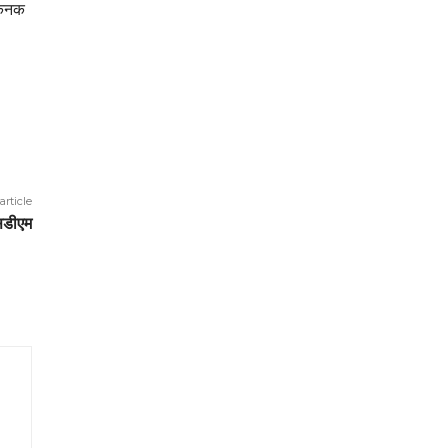
, कनक
article
एसडीएम