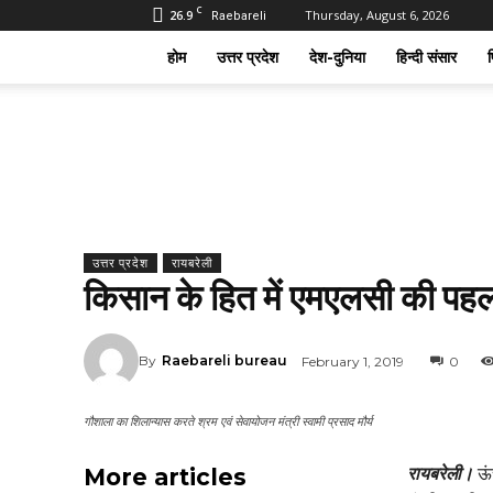
C
26.9
Thursday, August 6, 2026
Raebareli
होम
उत्तर प्रदेश
देश-दुनिया
हिन्दी संसार
फ
उत्तर प्रदेश
रायबरेली
किसान के हित में एमएलसी की पहल
By
Raebareli bureau
February 1, 2019
0
गौशाला का शिलान्यास करते श्रम एवं सेवायोजन मंत्री स्वामी प्रसाद मौर्य
More articles
रायबरेली।
ऊं