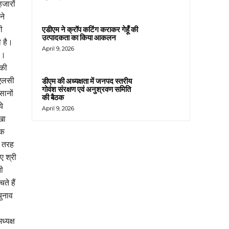
हजारों
ने
ी
एडीएम ने क्रॉप कटिंग कराकर गेहूँ की
उत्पादकता का किया आकलन
ी है।
April 9, 2026
ी।
 की
मएलसी
डीएम की अध्यक्षता में जनपद स्तरीय
गोवंश संरक्षण एवं अनुश्रवण समिति
सानों
की बैठक
ये
April 9, 2026
खा
यक
ी तरह
ए श्री
नी
ते हैं
ुनाव
ध्यक्ष