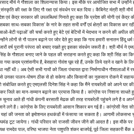
 प्रसाद मौर्य ने गौशाला का शिलान्यास किया। इस मौके पर आयोजित सभा में उन्होंने 
दू संस्कृति की रक्षा के लिए गौ रक्षा एवं संवर्धन पर बल दिया। कैबिनेट मंत्री श्री मौर्य 
ेश एवं केंद्र सरकार की उपलब्धियां गिनाते हुए कहा कि प्रदेश की योगी एवं केंद्र क
बका साथ-सबका विकास’ के नारे के तहत सभी वर्गों एवं क्षेत्रों का विकास कर रह
ी बचाओ-बेटी पढ़ाओ’ की चर्चा करते हुए बेटे एवं बेटियों में भेदभाव न करने की अपील क
्होंने लोगों से गौ पालन बढ़ाने पर जोर देते हुए कहा कि गाय हमारी सनातन हिंदू धर्म
जारों वर्ष पुरानी परंपरा को बचाए रखते हुए इसका संवर्धन जरूरी है। श्री मौर्य ने ए
 सिंह के गौशाला बनाए जाने के पहल की सराहना करते हुए कहा कि श्री सिंह का कि
ाया गया कदम प्रशंसनीय है, बेसहारा गोवंश घूम रहे हैं, उनके लिये रहने व खाने के लि
था नहीं थी। अब ऐसी सभी गायों को जिला पंचायत द्वारा निर्माणाधीन गौशालाओं में र
से उनका पालन-पोषण ठीक से हो सकेगा और किसानों का नुकसान रोकने में सहा
 संबोधित करते हुए एमएलसी दिनेश सिंह ने कहा कि मैंने रायबरेली को अपने घर क
ेकर जिले का मान-सम्मान बढ़ाने का प्रयास किया है। कांग्रेस पर निशाना साधते हु
ि चुनाव आते ही गांधी कंपनी बरसाती मेढक की तरह रायबरेली पहुंचने लगे है व अप
ाने लगे है। कांग्रेस के लिए रायबरेली आसान शिकार बन गई है। कांग्रेसी नेता सोच
 यहां की जनता को इमोशनल हथकंडों में फंसाया जा सकता है। आगामी लोकसभा च
 का घमंड टूट जायेगा। गांधी परिवार को राजसी जीवन जीने की आदत है। इस मौके पर
क्ष रामदेव पाल, वरिष्ठ भाजपा नेता पशुपति शंकर बाजपेई, पूर्व जिला सहकारी बैंक अ