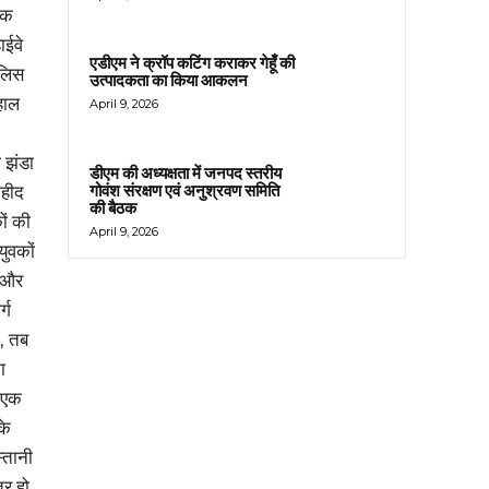
एक
ाईवे
एडीएम ने क्रॉप कटिंग कराकर गेहूँ की
ुलिस
उत्पादकता का किया आकलन
हाल
April 9, 2026
ी झंडा
डीएम की अध्यक्षता में जनपद स्तरीय
गोवंश संरक्षण एवं अनुश्रवण समिति
शहीद
की बैठक
ों की
April 9, 2026
ुवकों
े और
्ग
ा, तब
ा
ी एक
के
्तानी
्र हो