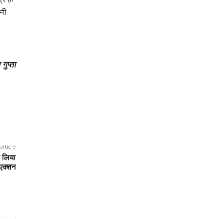
नी
 गुप्ता
article
 ल‍िया
एक्शन