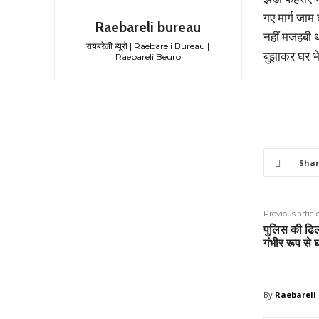
गए मार्ग जा
Raebareli bureau
नहीं मजहबी 
रायबरेली ब्यूरो | Raebareli Bureau |
बुझाकर घर भ
Raebareli Beuro
Shar
Previous articl
पुलिस की ढिलाई
गंभीर रूप से
By
Raebareli