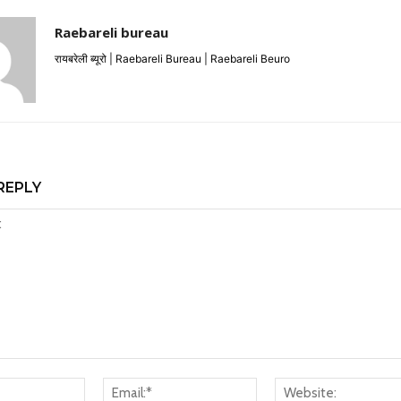
Raebareli bureau
रायबरेली ब्यूरो | Raebareli Bureau | Raebareli Beuro
REPLY
Name:*
Email:*