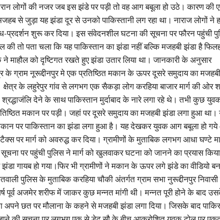
दौरान लोगों की नजर जब इस झंडे पर पड़ी तो वह आग बबूला हो उठे। कारण की 
े मजहब से जुड़ा यह झंडा दूर से उनको पाकिस्तानी लग रहा था। नाराज लोगों ने ह
ध-प्रदर्शन शुरू कर दिया। इस संवेदनशील घटना की सूचना पर फौरन पहुंची प
ाल की तो पता चला कि यह पाकिस्तान का झंडा नहीं बल्कि मजहबी झंडा है फिल
ने माहौल को दृष्टिगत रखते हुए झंडा उतार लिया था। जानकारी के अनुसार
्र के ग्राम नूरूद्दीनपुर मे एक प्रतिष्ठित मकान के ऊपर दूसरे समुदाय का मजहब
क्षेत्र के लहुरेपुर गांव से लगभग एक सैकड़ा लोग करहिया बाजार मार्ग की ओर 
 श्रद्धाजंलि देने के साथ पाकिस्तान मुर्दाबाद के नारे लगा रहे थे। तभी कुछ युवक
तिष्ठित मकान पर पड़ी। जहां पर दूसरे समुदाय का मजहबी झंडा लगा हुआ था। य
कान पर पाकिस्तान का झंडा लगा हुआ है। यह देखकर युवक आग बबूला हो गय
ैक्स पर मार्ग को अवरुद्ध कर दिया। ग्रामीणों के मुताबिक लगभग आधा घण्टे मार
 सूचना पर पहुंची पुलिस ने मार्ग को खुलवाकर घटना को जानने का प्रयास किय
ंडा गायब हो गया।फिर भी ग्रामीणों ने मकान के ऊपर लगे झंडे का वीडियो बन
वाली पुलिस के मुताबिक करहिया चौकी अंतर्गत ग्राम सभा नुरूद्दीनपुर निवास
र्ष पूर्व अजमेर शरीफ में जाकर कुछ मन्नत मांगी थी। मन्नत पूरी होने के बाद उस
ोग अपने छत पर मौलाना के कहने से मजहबी झंडा लगा दिया। जिसके बाद पाकिस
जाने की सूचना पर लगभग एक से डेढ़ सौ के बीच आक्रोशित युवक टोल पर एकत